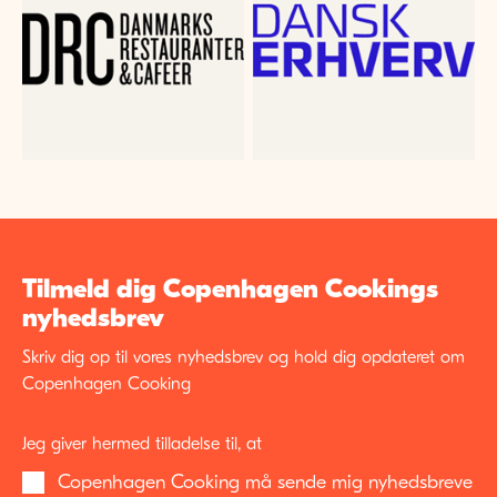
Tilmeld dig Copenhagen Cookings
nyhedsbrev
Skriv dig op til vores nyhedsbrev og hold dig opdateret om
Copenhagen Cooking
Jeg giver hermed tilladelse til, at
Copenhagen Cooking må sende mig nyhedsbreve