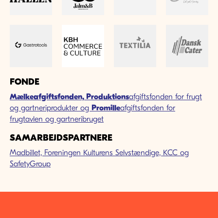
FONDE
Mælkeafgiftsfonden,
Produktions
afgiftsfonden for frugt
og gartneriprodukter og
Promille
afgiftsfonden for
frugtavlen og gartneribruget
SAMARBEJDSPARTNERE
Madbillet,
Foreningen Kulturens Selvstændige,
KCC og
SafetyGroup